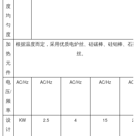
度
均
匀
度
加
根据温度而定，采用优质电炉丝、硅碳棒、硅钼棒、石
热
丝。
元
件
AC/Hz
AC/Hz
AC/Hz
AC/Hz
AC/
电
/
压
频
率
KW
2.5
4
15
2
设
计