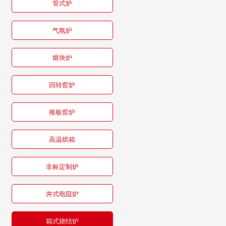
管式炉
气氛炉
熔块炉
回转窑炉
推板窑炉
高温烘箱
非标定制炉
井式电阻炉
箱式烧结炉