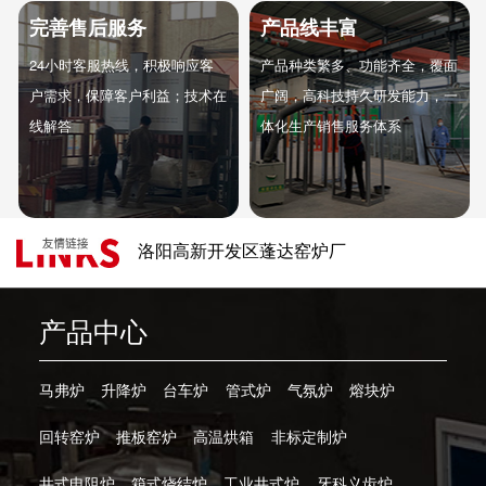
完善售后服务
产品线丰富
24小时客服热线，积极响应客
产品种类繁多、功能齐全，覆面
户需求，保障客户利益；技术在
广阔，高科技持久研发能力，一
线解答
体化生产销售服务体系
洛阳高新开发区蓬达窑炉厂
产品中心
马弗炉
升降炉
台车炉
管式炉
气氛炉
熔块炉
回转窑炉
推板窑炉
高温烘箱
非标定制炉
井式电阻炉
箱式烧结炉
工业井式炉
牙科义齿炉