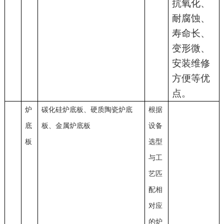
抗氧化、
耐腐蚀、
寿命长、
变形微、
安装维修
方便等优
点。
炉
碳化硅炉底板、硬质陶瓷炉底
根据
底
板、金属炉底板
设备
板
选型
与工
艺匹
配相
对应
的炉