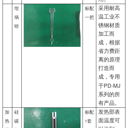
采用耐高
坩
标配
温工业不
埚
一把
锈钢材质
钳
加工而
成，根据
省力费距
离的原理
打造而
成，专用
PD-MJ
于
系列的所
有产品。
发热部表
加
硅
标配
面温度可
1
热
碳
套