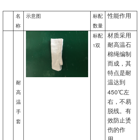
性能作用
名
示意图
标配
称
数量
材质采用
标配
耐高温石
1
双
棉绳编制
而成，其
特点是耐
温达到
耐
450
℃左
高
右，不易
温
脱线。有
手
效防止烫
套
伤的作
用。