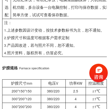
选
机功能，多台设备一台电脑控制，打印与保存数据，实
配
简单方便，试试可查看保存数据。
注：
1.
上述参数因设计变动，按技术参数标书为主，恕不通知。
2.
炉膛尺寸和温度可根据客户需求定制
3.
产品因改进，若与照片不同，恕不通知。
4.
照片资料，版权所有，仿冒必究。
炉膛规格
Furnace specification
mm
V
KW
炉膛尺寸
电压
功率
控温精度
200*150*150
380/220
2.5
1
±
℃
300*200*120
380/220
4
1
±
℃
300*200*200
380/220
4
1
±
℃