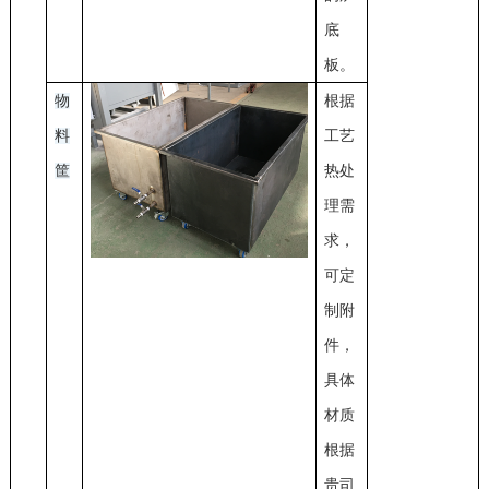
底
板。
物
根据
料
工艺
筐
热处
理需
求，
可定
制附
件，
具体
材质
根据
贵司