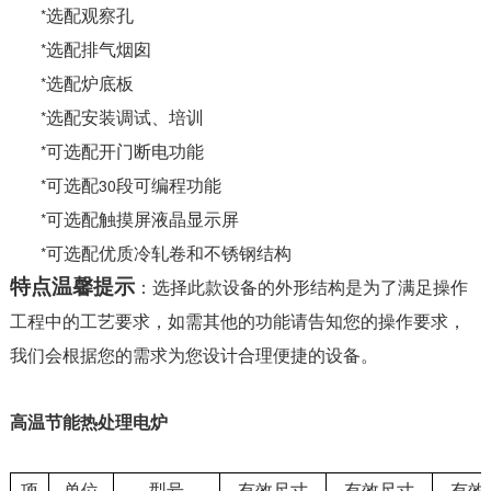
*
选配观察孔
*
选配排气烟囱
*
选配炉底板
*
选配安装调试、培训
*
可选配开门断电功能
*
30
可选配
段可编程功能
*
可选配触摸屏液晶显示屏
*
可选配优质冷轧卷和不锈钢结构
特点温馨提示
：选择此款设备的外形结构是为了满足操作
工程中的工艺要求，如需其他的功能请告知您的操作要求，
我们会根据您的需求为您设计合理便捷的设备。
高温节能热处理电炉
项
单位
型号
有效尺寸
有效尺寸
有效