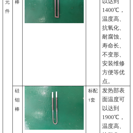
以达到
元
棒
1400℃，
件
温度高、
抗氧化、
耐腐蚀、
寿命长、
不变形、
安装维修
方便等优
点。
发热部表
硅
标配
面温度可
1
钼
套
以达到
棒
1900℃，
温度高、