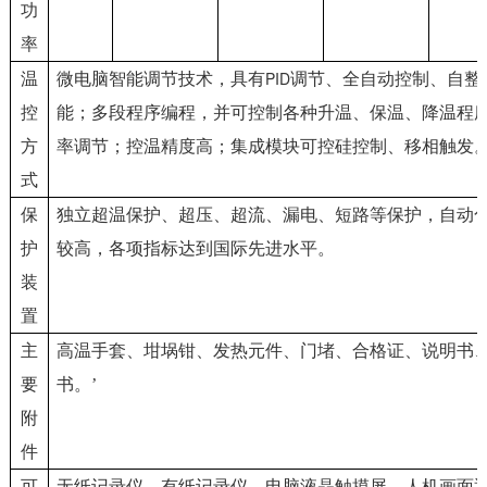
功
率
PID
温
微电脑智能调节技术，具有
调节、全自动控制、自整
控
能；多段程序编程，并可控制各种升温、保温、降温程
方
率调节；控温精度高；集成模块可控硅控制、移相触发
式
保
独立超温保护、超压、超流、漏电、短路等保护，自动
护
较高，各项指标达到国际先进水平。
装
置
主
高温手套、坩埚钳、发热元件、门堵、合格证、说明书
要
书。’
附
件
可
无纸记录仪，有纸记录仪，电脑液晶触摸屏，人机画面